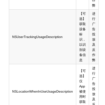
作
弊
【可
进
选】
行
获取
广
设备
告
标
投
NSUserTrackingUsageDescription
识，
放
以识
及
别设
反
备信
作
息
弊
进
【可
行
选】
广
仅
告
App
投
NSLocationWhenInUseUsageDescription
被使
放
用时
及
获取
反