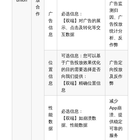
union
放
广告监
合
测归
作
广
必选信息：
因、广
告
【双端】对广告的展
告投放
信
示、点击及转化等交
统计分
息
互数据
析、反
作弊
可选信息：您可以基
位
于广告投放效果优化
广告定
置
的目的需要选择是否
向投放
信
向我们提供：
及反作
息
【双端】精确位置信
弊
息
减少
性
App崩
必选信息：
能
溃、提
【双端】如崩溃数
数
供稳定
据、性能数据
据
可靠的
服务