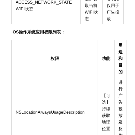
ACCESS_NETWORK_STATE
取当前
仅用于
WIFI状态
WIFI状
广告投
态
放
iOS操作系统应用权限列表：
用
途
权限
功能
和
目
的
进
行
【可
广
选】
告
持续
投
NSLocationAlwaysUsageDescription
获取
放
地理
及
位置
反