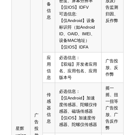
密度、屏幕分辨率
放及广
备
【仅IOS】IDFV
告监测
信
可选信息:
归因、
息
【仅Android】设备
反作弊
标识符（如Android
ID、OAID、IMEI、
设备MAC地址）
【仅IOS】IDFA
应
必选信息：
广告投
用
【双端】开发者应用
放、反
信
名、应用包名、应用
作弊
息
版本号
摇一
必选信息：
传
摇、扭
【仅Android】加速
感
一扭等
度传感器、陀螺仪传
器
广告投
感器、磁场传感器
信
放、广
广
【仅iOS】加速度传
息
告反作
告
感器、陀螺仪传感器
弊
星辉
投