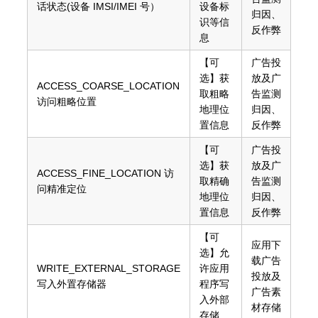
话状态(设备 IMSI/IMEI 号）
设备标
归因、
识等信
反作弊
息
【可
广告投
选】获
放及广
ACCESS_COARSE_LOCATION
取粗略
告监测
访问粗略位置
地理位
归因、
置信息
反作弊
【可
广告投
选】获
放及广
ACCESS_FINE_LOCATION 访
取精确
告监测
问精准定位
地理位
归因、
置信息
反作弊
【可
应用下
选】允
载广告
WRITE_EXTERNAL_STORAGE
许应用
投放及
写入外置存储器
程序写
广告素
入外部
材存储
存储